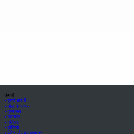
कंपनी
• हमारे बारे में
• मील के पत्थर
• पुरस्कार
• नवाचार
• पत्रिका
• वीडियो
• पेटेंट और प्रमाणपत्र