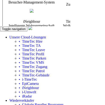
Toggle navigation
Unsere Cloud-Lösungen
• TimeTec Hire
• TimeTec TA
• TimeTec Leave
• TimeTec Profil
• TimeTec Parken
• TimeTec VMS
• TimeTec Zugang
• TimeTec Patrol
• TimeTec-Gebäude
• i-TimeTec
• EpiCamera
• iNeighbour
• i-Umwelt
• iRadar
Wiederverkäufer
• Globale Reseller-Programm