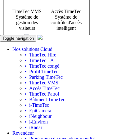
Toggle navigation
Nos solutions Cloud
• TimeTec Hire
• TimeTec TA
• TimeTec congé
• Profil TimeTec
• Parking TimeTec
• TimeTec VMS
• Accès TimeTec
• TimeTec Patrol
• Bâtiment TimeTec
• i-TimeTec
• EpiCamera
• iNeighbour
• i-Environ
• iRadar
Revendeur
• Programme de revendeur mondial